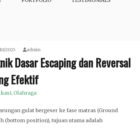
Y
PORTFOLIO
TESTIMONIALS
10/2025
admin
knik Dasar Escaping dan Reversal
ng Efektif
kasi
Olahraga
,
arungan gulat bergeser ke fase matras (Ground
ah (bottom position), tujuan utama adalah