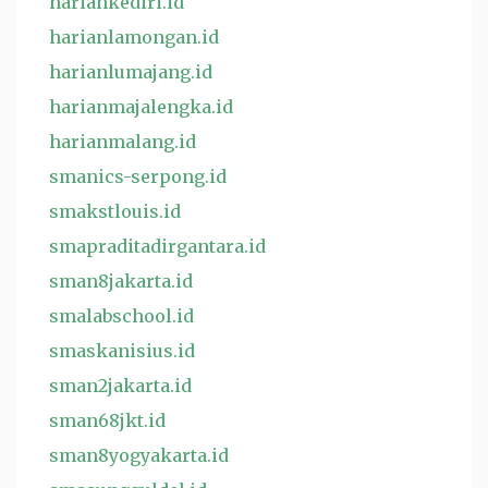
hariankediri.id
harianlamongan.id
harianlumajang.id
harianmajalengka.id
harianmalang.id
smanics-serpong.id
smakstlouis.id
smapraditadirgantara.id
sman8jakarta.id
smalabschool.id
smaskanisius.id
sman2jakarta.id
sman68jkt.id
sman8yogyakarta.id