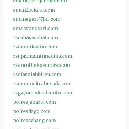
smanegeri1jember.com
sman2bekasi.com
smanegeri47jkt.com
sma1wonosari.com
rscahayasehat.com
rsumalikasim.com
rsuprimaintimedika.com
rsarunlhokseumaw.com
rsufauziahbireu.com
rsumumcitrahusada.com
rsgayomedicalcentre.com
polresjakarta.com
polresdago.com
polressabang.com