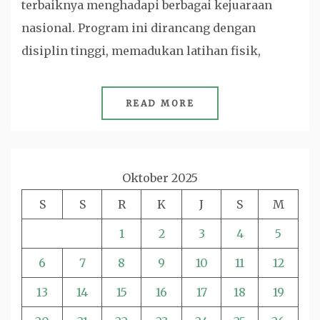
terbaiknya menghadapi berbagai kejuaraan
nasional. Program ini dirancang dengan
disiplin tinggi, memadukan latihan fisik,
READ MORE
Oktober 2025
S
S
R
K
J
S
M
1
2
3
4
5
6
7
8
9
10
11
12
13
14
15
16
17
18
19