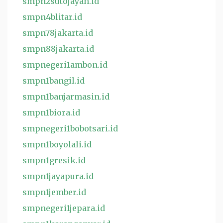
smpn2sutojayan.id
smpn4blitar.id
smpn78jakarta.id
smpn88jakarta.id
smpnegeri1ambon.id
smpn1bangil.id
smpn1banjarmasin.id
smpn1biora.id
smpnegeri1bobotsari.id
smpn1boyolali.id
smpn1gresik.id
smpn1jayapura.id
smpn1jember.id
smpnegeri1jepara.id