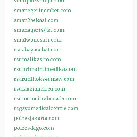
sma1purworejo.com
smanegeri1jember.com
sman2bekasi.com
smanegeri47jkt.com
sma1wonosari.com
rscahayasehat.com
rsumalikasim.com
rsuprimaintimedika.com
rsarunlhokseumaw.com
rsufauziahbireu.com
rsumumcitrahusada.com
rsgayomedicalcentre.com
polresjakarta.com
polresdago.com