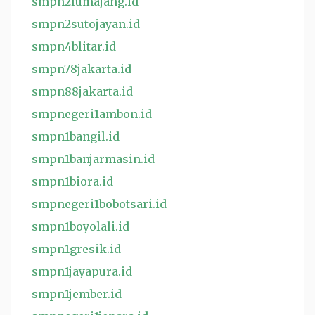
smpn2lumajang.id
smpn2sutojayan.id
smpn4blitar.id
smpn78jakarta.id
smpn88jakarta.id
smpnegeri1ambon.id
smpn1bangil.id
smpn1banjarmasin.id
smpn1biora.id
smpnegeri1bobotsari.id
smpn1boyolali.id
smpn1gresik.id
smpn1jayapura.id
smpn1jember.id