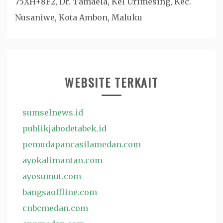
75XH+8F2, Dr. Tamaela, Kel Urimesing, Kec.
Nusaniwe, Kota Ambon, Maluku
WEBSITE TERKAIT
sumselnews.id
publikjabodetabek.id
pemudapancasilamedan.com
ayokalimantan.com
ayosumut.com
bangsaoffline.com
cnbcmedan.com