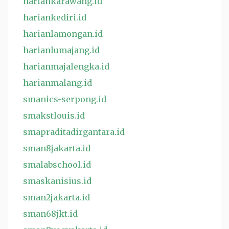
hariankarawang.id
hariankediri.id
harianlamongan.id
harianlumajang.id
harianmajalengka.id
harianmalang.id
smanics-serpong.id
smakstlouis.id
smapraditadirgantara.id
sman8jakarta.id
smalabschool.id
smaskanisius.id
sman2jakarta.id
sman68jkt.id