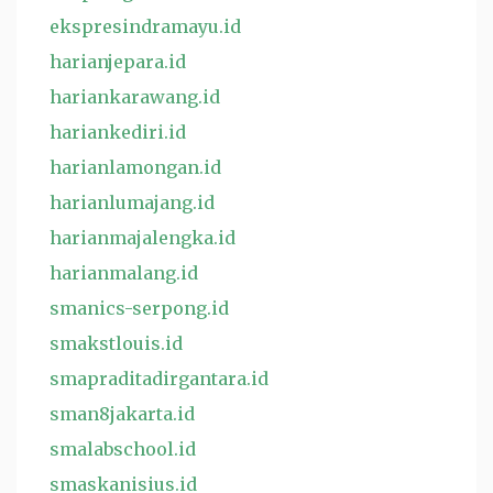
ekspresindramayu.id
harianjepara.id
hariankarawang.id
hariankediri.id
harianlamongan.id
harianlumajang.id
harianmajalengka.id
harianmalang.id
smanics-serpong.id
smakstlouis.id
smapraditadirgantara.id
sman8jakarta.id
smalabschool.id
smaskanisius.id