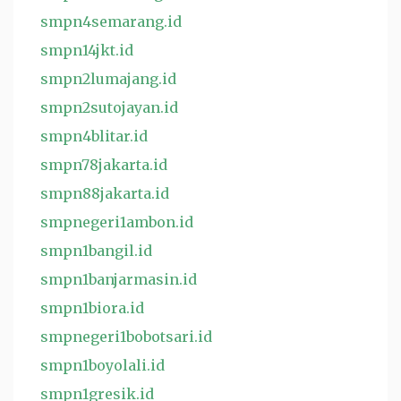
smpn4semarang.id
smpn14jkt.id
smpn2lumajang.id
smpn2sutojayan.id
smpn4blitar.id
smpn78jakarta.id
smpn88jakarta.id
smpnegeri1ambon.id
smpn1bangil.id
smpn1banjarmasin.id
smpn1biora.id
smpnegeri1bobotsari.id
smpn1boyolali.id
smpn1gresik.id