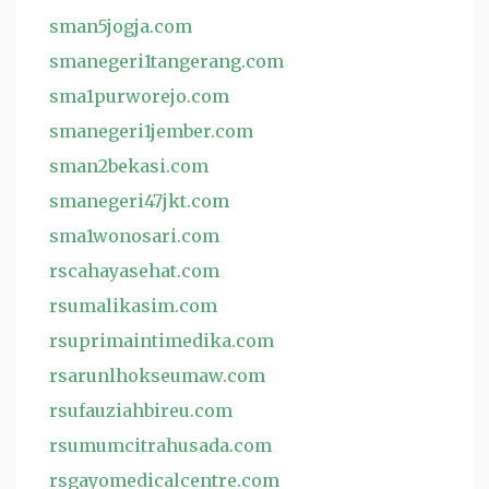
sman5jogja.com
smanegeri1tangerang.com
sma1purworejo.com
smanegeri1jember.com
sman2bekasi.com
smanegeri47jkt.com
sma1wonosari.com
rscahayasehat.com
rsumalikasim.com
rsuprimaintimedika.com
rsarunlhokseumaw.com
rsufauziahbireu.com
rsumumcitrahusada.com
rsgayomedicalcentre.com