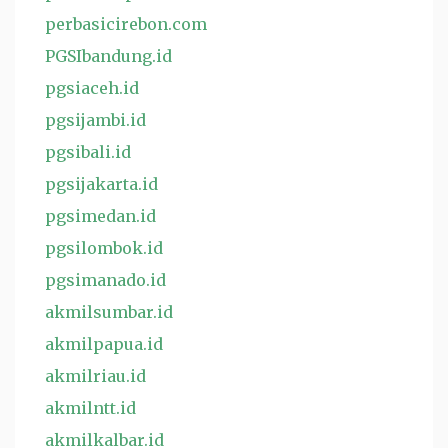
perbasicirebon.com
PGSIbandung.id
pgsiaceh.id
pgsijambi.id
pgsibali.id
pgsijakarta.id
pgsimedan.id
pgsilombok.id
pgsimanado.id
akmilsumbar.id
akmilpapua.id
akmilriau.id
akmilntt.id
akmilkalbar.id