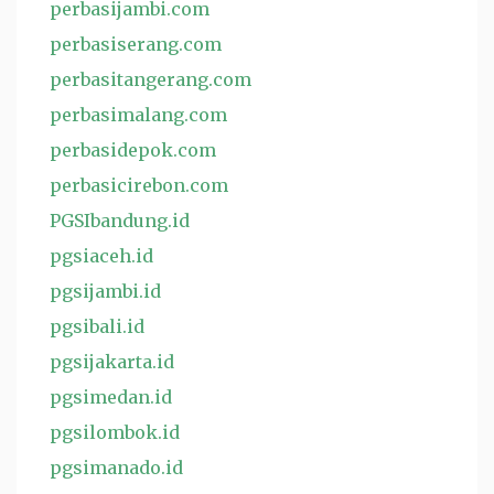
perbasijambi.com
perbasiserang.com
perbasitangerang.com
perbasimalang.com
perbasidepok.com
perbasicirebon.com
PGSIbandung.id
pgsiaceh.id
pgsijambi.id
pgsibali.id
pgsijakarta.id
pgsimedan.id
pgsilombok.id
pgsimanado.id