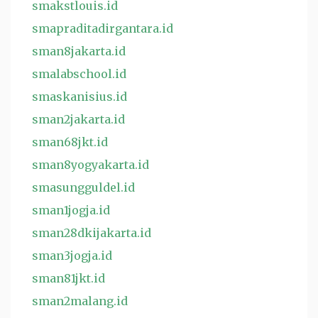
smakstlouis.id
smapraditadirgantara.id
sman8jakarta.id
smalabschool.id
smaskanisius.id
sman2jakarta.id
sman68jkt.id
sman8yogyakarta.id
smasungguldel.id
sman1jogja.id
sman28dkijakarta.id
sman3jogja.id
sman81jkt.id
sman2malang.id