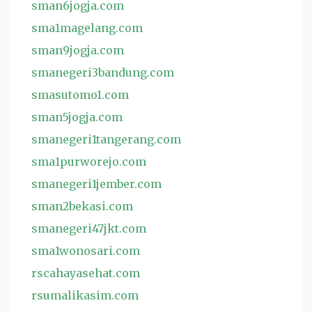
sman6jogja.com
sma1magelang.com
sman9jogja.com
smanegeri3bandung.com
smasutomo1.com
sman5jogja.com
smanegeri1tangerang.com
sma1purworejo.com
smanegeri1jember.com
sman2bekasi.com
smanegeri47jkt.com
sma1wonosari.com
rscahayasehat.com
rsumalikasim.com