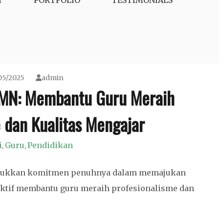
Y
PORTFOLIO
TESTIMONIALS
05/2025
admin
MN: Membantu Guru Meraih
 dan Kualitas Mengajar
i
Guru
Pendidikan
,
,
njukkan komitmen penuhnya dalam memajukan
aktif membantu guru meraih profesionalisme dan