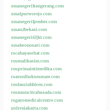
smanegeri1tangerang.com
sma1purworejo.com
smanegeri1jember.com
sman2bekasi.com
smanegeri47jkt.com
sma1wonosari.com
rscahayasehat.com
rsumalikasim.com
rsuprimaintimedika.com
rsarunlhokseumaw.com
rsufauziahbireu.com
rsumumcitrahusada.com
rsgayomedicalcentre.com
polresjakarta.com