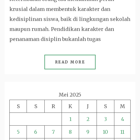
krusial dalam membentuk karakter dan
kedisiplinan siswa, baik di lingkungan sekolah
maupun rumah. Pendidikan karakter dan
penanaman disiplin bukanlah tugas
READ MORE
Mei 2025
S
S
R
K
J
S
M
1
2
3
4
5
6
7
8
9
10
11