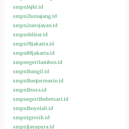
smpn14jkt.id
smpn2lumajang.id
smpn2sutojayan.id
smpn4blitar.id
smpn78jakarta.id
smpn88jakarta.id
smpnegeri1ambon.id
smpn1bangil.id
smpn1banjarmasin.id
smpn1biora.id
smpnegeri1bobotsari.id
smpn1boyolali.id
smpn1gresik.id
smpn1jayapura.id