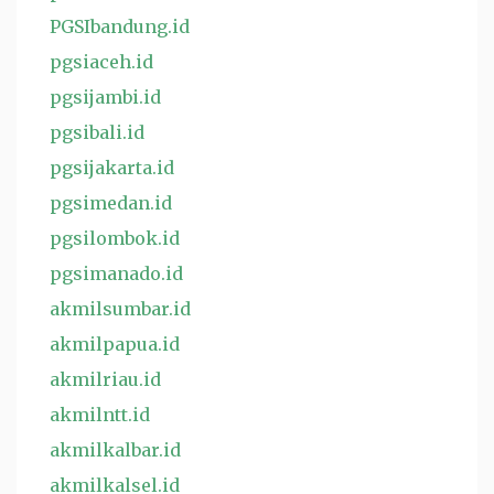
PGSIbandung.id
pgsiaceh.id
pgsijambi.id
pgsibali.id
pgsijakarta.id
pgsimedan.id
pgsilombok.id
pgsimanado.id
akmilsumbar.id
akmilpapua.id
akmilriau.id
akmilntt.id
akmilkalbar.id
akmilkalsel.id