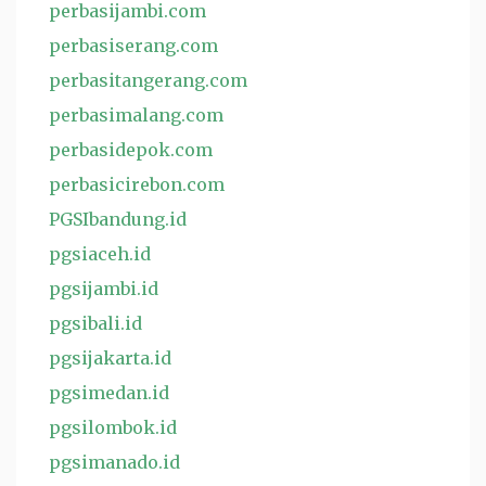
perbasijambi.com
perbasiserang.com
perbasitangerang.com
perbasimalang.com
perbasidepok.com
perbasicirebon.com
PGSIbandung.id
pgsiaceh.id
pgsijambi.id
pgsibali.id
pgsijakarta.id
pgsimedan.id
pgsilombok.id
pgsimanado.id