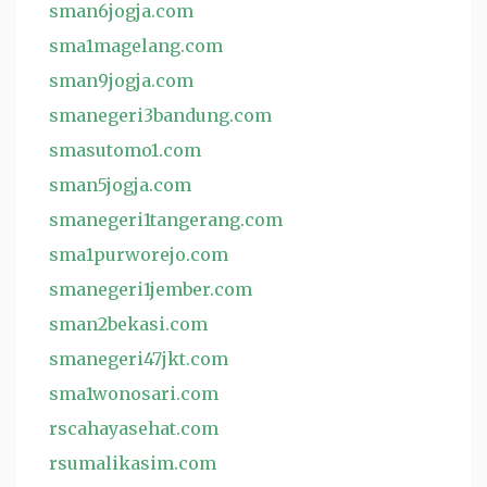
sman6jogja.com
sma1magelang.com
sman9jogja.com
smanegeri3bandung.com
smasutomo1.com
sman5jogja.com
smanegeri1tangerang.com
sma1purworejo.com
smanegeri1jember.com
sman2bekasi.com
smanegeri47jkt.com
sma1wonosari.com
rscahayasehat.com
rsumalikasim.com