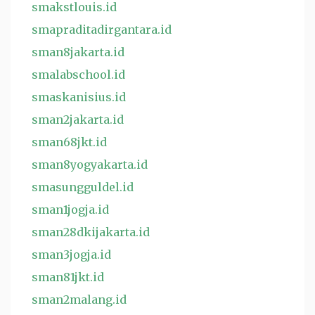
smakstlouis.id
smapraditadirgantara.id
sman8jakarta.id
smalabschool.id
smaskanisius.id
sman2jakarta.id
sman68jkt.id
sman8yogyakarta.id
smasungguldel.id
sman1jogja.id
sman28dkijakarta.id
sman3jogja.id
sman81jkt.id
sman2malang.id