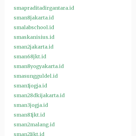
smapraditadirgantara.id
sman8jakarta.id
smalabschool.id
smaskanisius.id
sman2jakarta.id
sman68jkt.id
sman8yogyakarta.id
smasungguldel.id
sman1jogja.id
sman28dkijakarta.id
sman3jogja.id
sman81jkt.id
sman2malang.id
sman21jkt.id