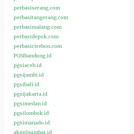
perbasiserang.com
perbasitangerang.com
perbasimalang.com
perbasidepok.com
perbasicirebon.com
PGSIbandung.id
pgsiaceh.id
pgsijambi.id
pgsibali.id
pgsijakarta.id
pgsimedan.id
pgsilombok.id
pgsimanado.id
akmilsumbar.id