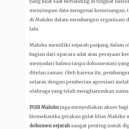
yang kuat saat bertanding di tingkat nasio
menyimpan data mengenai kemenangan, tet
di Maluku dalam membangun organisasi dar
lalu.
Maluku memiliki sejarah panjang dalam ola
bagian dari upacara adat atau perayaan k
menyadari bahwa tanpa dokumentasi yang r
ditelan zaman. Oleh karena itu, pembanguna
selaras dengan pemberian apresiasi mela
olahraga yang telah mengharumkan nama M
PGSI Maluku
juga menyediakan akses bagi
biomekanika gerakan gulat khas Maluku m
dokumen sejarah
sangat penting untuk dip