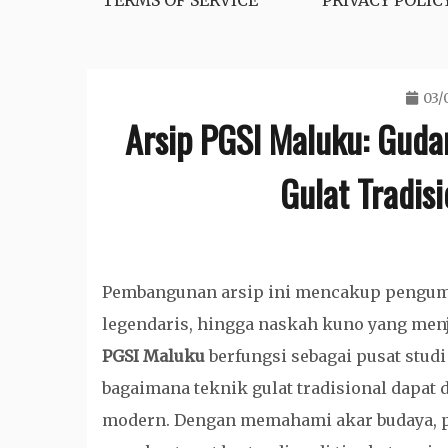
TERMS OF SERVICE
PRIVACY POLIC
03/
Arsip PGSI Maluku: Gud
Gulat Tradis
Pembangunan arsip ini mencakup pengump
legendaris, hingga naskah kuno yang menj
PGSI Maluku
berfungsi sebagai pusat stud
bagaimana teknik gulat tradisional dapat 
modern. Dengan memahami akar budaya, pa