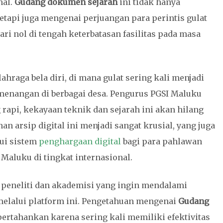
nal.
Gudang dokumen sejarah
ini tidak hanya
api juga mengenai perjuangan para perintis gulat
i nol di tengah keterbatasan fasilitas pada masa
hraga bela diri, di mana gulat sering kali menjadi
emenangan di berbagai desa. Pengurus PGSI Maluku
api, kekayaan teknik dan sejarah ini akan hilang
n arsip digital ini menjadi sangat krusial, yang juga
lui sistem
penghargaan digital
bagi para pahlawan
aluku di tingkat internasional.
 peneliti dan akademisi yang ingin mendalami
elalui platform ini. Pengetahuan mengenai
Gudang
ertahankan karena sering kali memiliki efektivitas