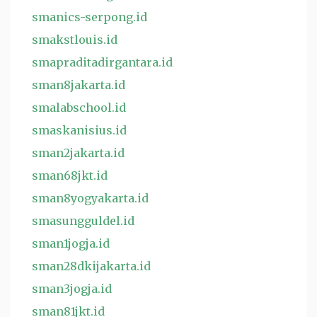
smanics-serpong.id
smakstlouis.id
smapraditadirgantara.id
sman8jakarta.id
smalabschool.id
smaskanisius.id
sman2jakarta.id
sman68jkt.id
sman8yogyakarta.id
smasungguldel.id
sman1jogja.id
sman28dkijakarta.id
sman3jogja.id
sman81jkt.id