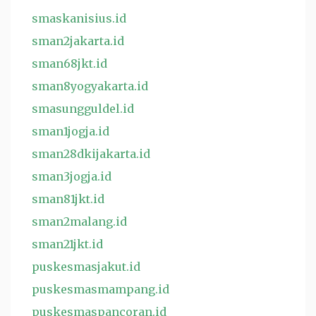
smaskanisius.id
sman2jakarta.id
sman68jkt.id
sman8yogyakarta.id
smasungguldel.id
sman1jogja.id
sman28dkijakarta.id
sman3jogja.id
sman81jkt.id
sman2malang.id
sman21jkt.id
puskesmasjakut.id
puskesmasmampang.id
puskesmaspancoran.id