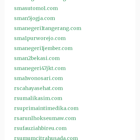
smasutomo1.com
sman5jogja.com
smanegeri1tangerang.com
sma1purworejo.com
smanegeri1jember.com
sman2bekasi.com
smanegeri47jkt.com
sma1wonosari.com
rscahayasehat.com
rsumalikasim.com
rsuprimaintimedika.com
rsarunlhokseumaw.com
rsufauziahbireu.com
rsumumcitrahusada.com