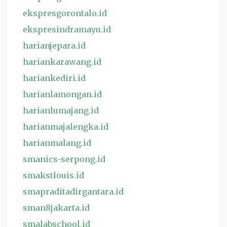
ekspresgorontalo.id
ekspresindramayu.id
harianjepara.id
hariankarawang.id
hariankediri.id
harianlamongan.id
harianlumajang.id
harianmajalengka.id
harianmalang.id
smanics-serpong.id
smakstlouis.id
smapraditadirgantara.id
sman8jakarta.id
smalabschool.id