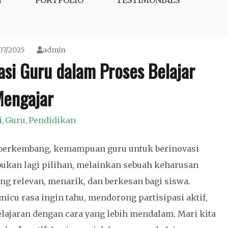
Y
PORTFOLIO
TESTIMONIALS
07/2025
admin
asi Guru dalam Proses Belajar
engajar
i
Guru
Pendidikan
,
,
s berkembang, kemampuan guru untuk berinovasi
ukan lagi pilihan, melainkan sebuah keharusan
g relevan, menarik, dan berkesan bagi siswa.
icu rasa ingin tahu, mendorong partisipasi aktif,
jaran dengan cara yang lebih mendalam. Mari kita