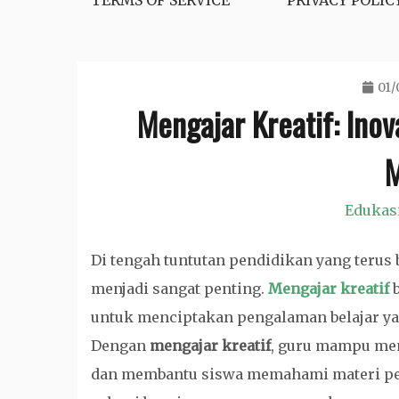
TERMS OF SERVICE
PRIVACY POLIC
01/
Mengajar Kreatif: Inov
M
Edukas
Di tengah tuntutan pendidikan yang teru
menjadi sangat penting.
Mengajar kreatif
b
untuk menciptakan pengalaman belajar yan
Dengan
mengajar kreatif
, guru mampu mem
dan membantu siswa memahami materi pela