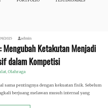
Y
PORTFOLIO
TESTIMONIALS
09/2025
admin
s: Mengubah Ketakutan Menjadi
sif dalam Kompetisi
lat
Olahraga
,
al sama pentingnya dengan kekuatan fisik. Sebelum
ingkali berjuang melawan musuh internal yang