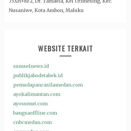
75XH+8F2, Dr. Tamaela, Kel Urimesing, Kec.
Nusaniwe, Kota Ambon, Maluku
WEBSITE TERKAIT
sumselnews.id
publikjabodetabek.id
pemudapancasilamedan.com
ayokalimantan.com
ayosumut.com
bangsaoffline.com
cnbcmedan.com