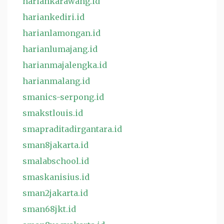
hariankarawang.id
hariankediri.id
harianlamongan.id
harianlumajang.id
harianmajalengka.id
harianmalang.id
smanics-serpong.id
smakstlouis.id
smapraditadirgantara.id
sman8jakarta.id
smalabschool.id
smaskanisius.id
sman2jakarta.id
sman68jkt.id