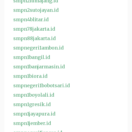
smpn2lumajang.id
smpn2sutojayan.id
smpn4blitar.id
smpn78jakarta.id
smpn88jakarta.id
smpnegeri1ambon.id
smpn1bangil.id
smpn1banjarmasin.id
smpn1biora.id
smpnegeri1bobotsari.id
smpn1boyolali.id
smpn1gresik.id
smpn1jayapura.id
smpn1jember.id