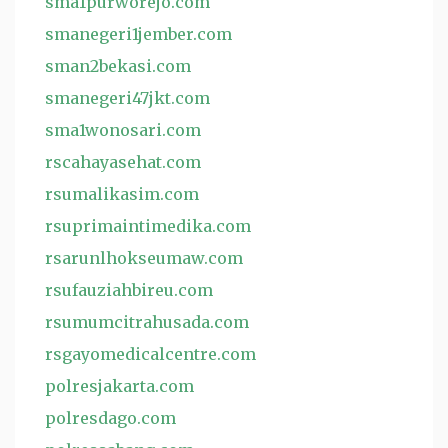
sma1purworejo.com
smanegeri1jember.com
sman2bekasi.com
smanegeri47jkt.com
sma1wonosari.com
rscahayasehat.com
rsumalikasim.com
rsuprimaintimedika.com
rsarunlhokseumaw.com
rsufauziahbireu.com
rsumumcitrahusada.com
rsgayomedicalcentre.com
polresjakarta.com
polresdago.com