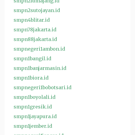
smpn2lumajang.id
smpn2sutojayan.id
smpn4blitar.id
smpn78jakarta.id
smpn88jakarta.id
smpnegeri1ambon.id
smpn1bangil.id
smpn1banjarmasin.id
smpn1biora.id
smpnegeri1bobotsari.id
smpn1boyolali.id
smpn1gresik.id
smpn1jayapura.id
smpn1jember.id