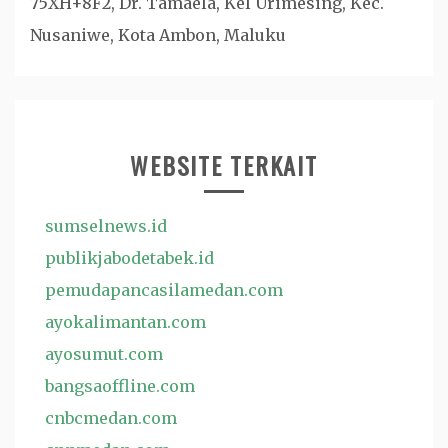
75XH+8F2, Dr. Tamaela, Kel Urimesing, Kec.
Nusaniwe, Kota Ambon, Maluku
WEBSITE TERKAIT
sumselnews.id
publikjabodetabek.id
pemudapancasilamedan.com
ayokalimantan.com
ayosumut.com
bangsaoffline.com
cnbcmedan.com