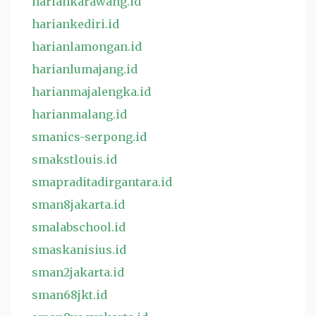
hariankarawang.id
hariankediri.id
harianlamongan.id
harianlumajang.id
harianmajalengka.id
harianmalang.id
smanics-serpong.id
smakstlouis.id
smapraditadirgantara.id
sman8jakarta.id
smalabschool.id
smaskanisius.id
sman2jakarta.id
sman68jkt.id