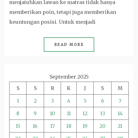
menjatuhkan lawan ke matras tidak hanya
memberikan poin, tetapi juga memberikan
keuntungan posisi. Untuk menjadi
READ MORE
September 2025
S
S
R
K
J
S
M
1
2
3
4
5
6
7
8
9
10
11
12
13
14
15
16
17
18
19
20
21