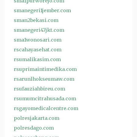
sma1purworejo.com
smanegeri1jember.com
sman2bekasi.com
smanegeri47jkt.com
sma1wonosari.com
rscahayasehat.com
rsumalikasim.com
rsuprimaintimedika.com
rsarunlhokseumaw.com
rsufauziahbireu.com
rsumumcitrahusada.com
rsgayomedicalcentre.com
polresjakarta.com
polresdago.com