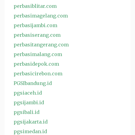
perbasiblitar.com
perbasimagelang.com
perbasijambi.com
perbasiserang.com
perbasitangerang.com
perbasimalang.com
perbasidepok.com
perbasicirebon.com
PGSIbandung.id
pgsiaceh.id
pgsijambi.id
pgsibali.id
pgsijakarta.id
pgsimedan.id