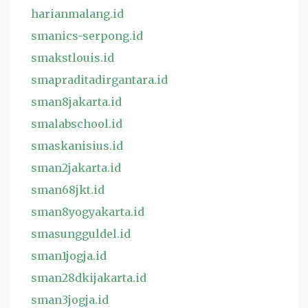
harianmalang.id
smanics-serpong.id
smakstlouis.id
smapraditadirgantara.id
sman8jakarta.id
smalabschool.id
smaskanisius.id
sman2jakarta.id
sman68jkt.id
sman8yogyakarta.id
smasungguldel.id
sman1jogja.id
sman28dkijakarta.id
sman3jogja.id