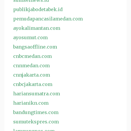
sumselnews.id
publikjabodetabek.id
pemudapancasilamedan.com
ayokalimantan.com
ayosumut.com
bangsaoffline.com
cnbcmedan.com
cnnmedan.com
cnnjakarta.com
cnbcjakarta.com
hariansumatra.com
harianikn.com
bandungtimes.com
sumutekspres.com