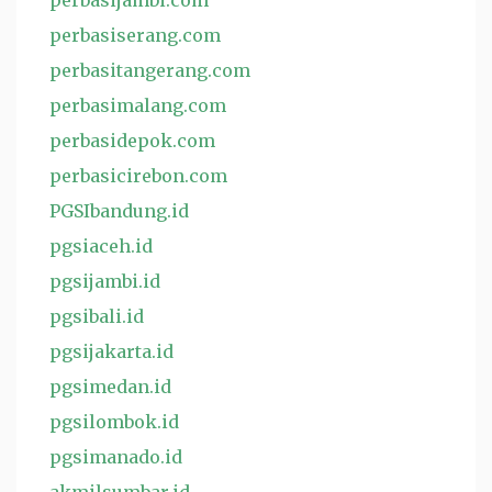
perbasijambi.com
perbasiserang.com
perbasitangerang.com
perbasimalang.com
perbasidepok.com
perbasicirebon.com
PGSIbandung.id
pgsiaceh.id
pgsijambi.id
pgsibali.id
pgsijakarta.id
pgsimedan.id
pgsilombok.id
pgsimanado.id