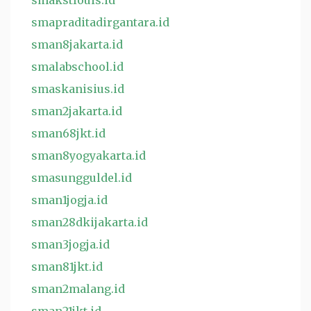
smakstlouis.id
smapraditadirgantara.id
sman8jakarta.id
smalabschool.id
smaskanisius.id
sman2jakarta.id
sman68jkt.id
sman8yogyakarta.id
smasungguldel.id
sman1jogja.id
sman28dkijakarta.id
sman3jogja.id
sman81jkt.id
sman2malang.id