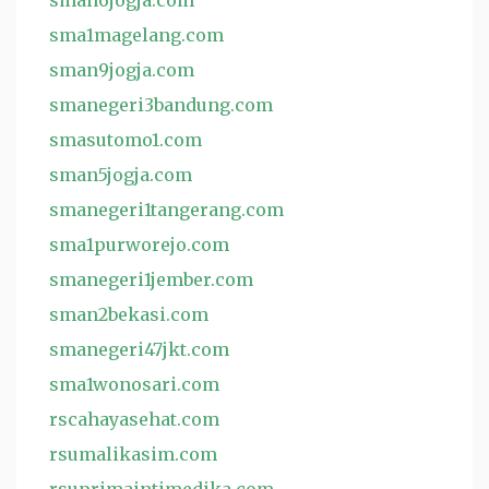
sman6jogja.com
sma1magelang.com
sman9jogja.com
smanegeri3bandung.com
smasutomo1.com
sman5jogja.com
smanegeri1tangerang.com
sma1purworejo.com
smanegeri1jember.com
sman2bekasi.com
smanegeri47jkt.com
sma1wonosari.com
rscahayasehat.com
rsumalikasim.com