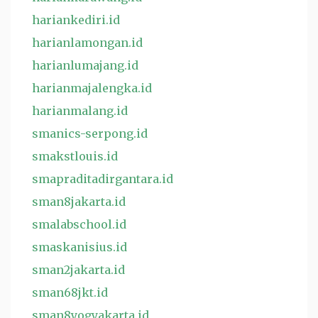
hariankediri.id
harianlamongan.id
harianlumajang.id
harianmajalengka.id
harianmalang.id
smanics-serpong.id
smakstlouis.id
smapraditadirgantara.id
sman8jakarta.id
smalabschool.id
smaskanisius.id
sman2jakarta.id
sman68jkt.id
sman8yogyakarta.id