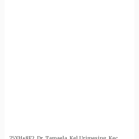
75XH+8F2, Dr. Tamaela, Kel Urimesing, Kec.