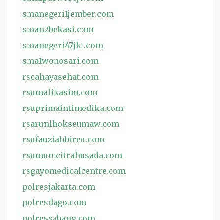
smanegeri1jember.com
sman2bekasi.com
smanegeri47jkt.com
sma1wonosari.com
rscahayasehat.com
rsumalikasim.com
rsuprimaintimedika.com
rsarunlhokseumaw.com
rsufauziahbireu.com
rsumumcitrahusada.com
rsgayomedicalcentre.com
polresjakarta.com
polresdago.com
polressabang.com