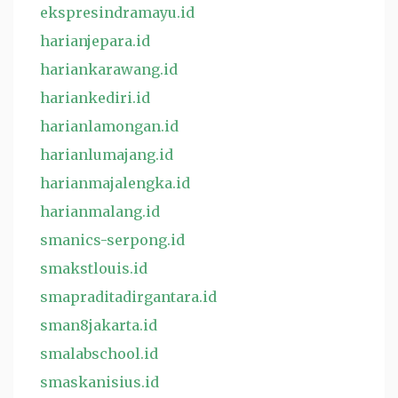
ekspresindramayu.id
harianjepara.id
hariankarawang.id
hariankediri.id
harianlamongan.id
harianlumajang.id
harianmajalengka.id
harianmalang.id
smanics-serpong.id
smakstlouis.id
smapraditadirgantara.id
sman8jakarta.id
smalabschool.id
smaskanisius.id