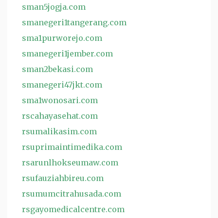
sman5jogja.com
smanegeri1tangerang.com
sma1purworejo.com
smanegeri1jember.com
sman2bekasi.com
smanegeri47jkt.com
sma1wonosari.com
rscahayasehat.com
rsumalikasim.com
rsuprimaintimedika.com
rsarunlhokseumaw.com
rsufauziahbireu.com
rsumumcitrahusada.com
rsgayomedicalcentre.com