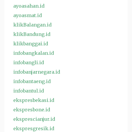
ayoasahan.id
ayoasmat.id
klikBalangan.id
klikBandung.id
klikbanggai.id
infobangkalan.id
infobangli.id
infobanjarnegara.id
infobantaeng.id
infobantul.id
ekspresbekasi.id
ekspresbone.id
eksprescianjur.id
ekspresgresik.id