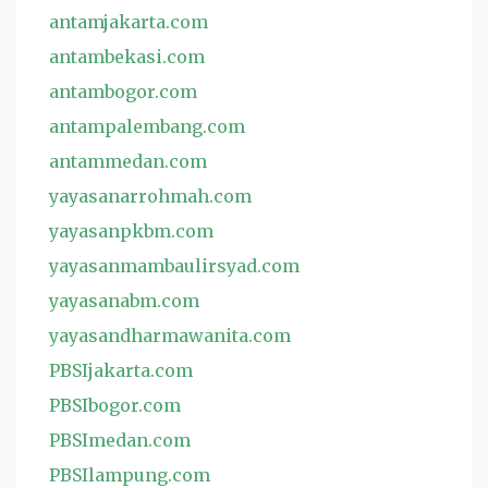
antamjakarta.com
antambekasi.com
antambogor.com
antampalembang.com
antammedan.com
yayasanarrohmah.com
yayasanpkbm.com
yayasanmambaulirsyad.com
yayasanabm.com
yayasandharmawanita.com
PBSIjakarta.com
PBSIbogor.com
PBSImedan.com
PBSIlampung.com