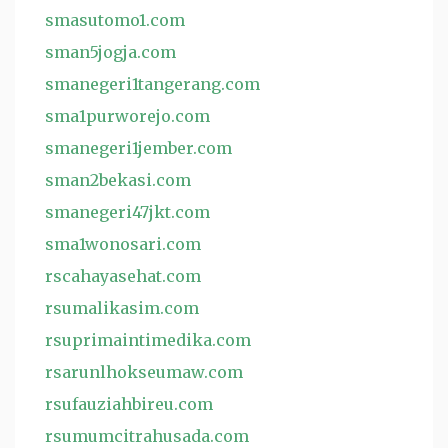
smasutomo1.com
sman5jogja.com
smanegeri1tangerang.com
sma1purworejo.com
smanegeri1jember.com
sman2bekasi.com
smanegeri47jkt.com
sma1wonosari.com
rscahayasehat.com
rsumalikasim.com
rsuprimaintimedika.com
rsarunlhokseumaw.com
rsufauziahbireu.com
rsumumcitrahusada.com