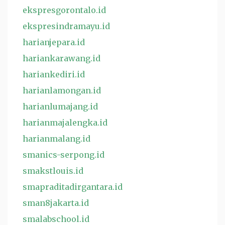
ekspresgorontalo.id
ekspresindramayu.id
harianjepara.id
hariankarawang.id
hariankediri.id
harianlamongan.id
harianlumajang.id
harianmajalengka.id
harianmalang.id
smanics-serpong.id
smakstlouis.id
smapraditadirgantara.id
sman8jakarta.id
smalabschool.id