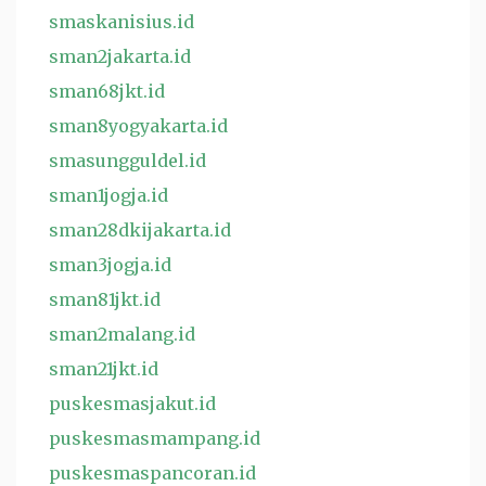
smaskanisius.id
sman2jakarta.id
sman68jkt.id
sman8yogyakarta.id
smasungguldel.id
sman1jogja.id
sman28dkijakarta.id
sman3jogja.id
sman81jkt.id
sman2malang.id
sman21jkt.id
puskesmasjakut.id
puskesmasmampang.id
puskesmaspancoran.id