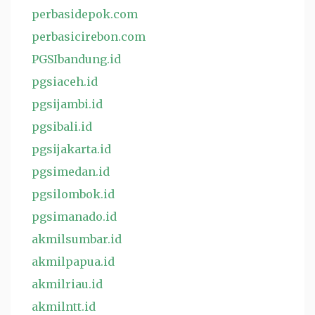
perbasidepok.com
perbasicirebon.com
PGSIbandung.id
pgsiaceh.id
pgsijambi.id
pgsibali.id
pgsijakarta.id
pgsimedan.id
pgsilombok.id
pgsimanado.id
akmilsumbar.id
akmilpapua.id
akmilriau.id
akmilntt.id