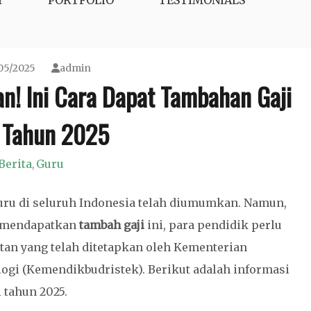
Y
PORTFOLIO
TESTIMONIALS
05/2025
admin
n! Ini Cara Dapat Tambahan Gaji
 Tahun 2025
Berita
Guru
,
uru di seluruh Indonesia telah diumumkan. Namun,
k mendapatkan
tambah
gaji
ini, para pendidik perlu
an yang telah ditetapkan oleh Kementerian
logi (Kemendikbudristek). Berikut adalah informasi
 tahun 2025.