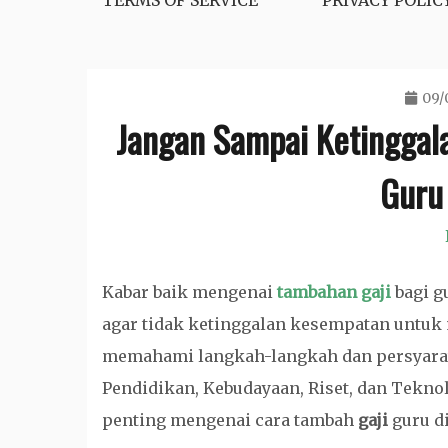
TERMS OF SERVICE
PRIVACY POLIC
09/
Jangan Sampai Ketinggala
Guru
Kabar baik mengenai
tambahan gaji
bagi g
agar tidak ketinggalan kesempatan untu
memahami langkah-langkah dan persyarat
Pendidikan, Kebudayaan, Riset, dan Tekno
penting mengenai cara tambah
gaji
guru di