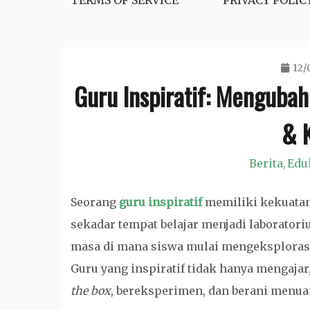
TERMS OF SERVICE
PRIVACY POLIC
12/
Guru Inspiratif: Mengubah
& K
Berita
Edu
,
Seorang
guru inspiratif
memiliki kekuatan
sekadar tempat belajar menjadi laboratoriu
masa di mana siswa mulai mengeksplorasi 
Guru yang inspiratif tidak hanya mengaja
the box
, bereksperimen, dan berani menu