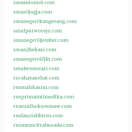
smasutomo1.com
sman5jogja.com
smanegeri1tangerang.com
sma1purworejo.com
smanegeri1jember.com
sman2bekasi.com
smanegeri47jkt.com
sma1wonosari.com
rscahayasehat.com
rsumalikasim.com
rsuprimaintimedika.com
rsarunlhokseumaw.com
rsufauziahbireu.com
rsumumcitrahusada.com