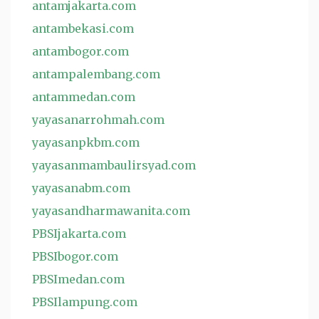
antamjakarta.com
antambekasi.com
antambogor.com
antampalembang.com
antammedan.com
yayasanarrohmah.com
yayasanpkbm.com
yayasanmambaulirsyad.com
yayasanabm.com
yayasandharmawanita.com
PBSIjakarta.com
PBSIbogor.com
PBSImedan.com
PBSIlampung.com