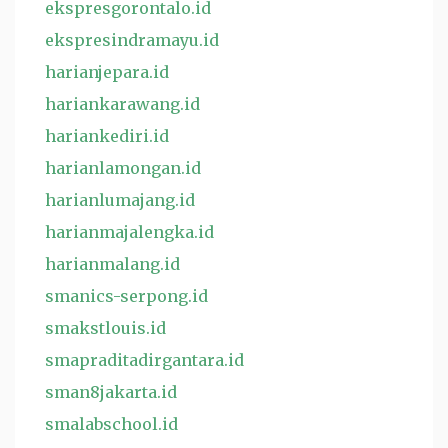
ekspresgorontalo.id
ekspresindramayu.id
harianjepara.id
hariankarawang.id
hariankediri.id
harianlamongan.id
harianlumajang.id
harianmajalengka.id
harianmalang.id
smanics-serpong.id
smakstlouis.id
smapraditadirgantara.id
sman8jakarta.id
smalabschool.id