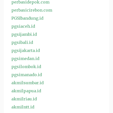
perbasidepok.com
perbasicirebon.com
PGSIbandung.id
pgsiaceh.id
pgsijambi.id
pgsibali.id
pgsijakarta.id
pgsimedan.id
pgsilombok.id
pgsimanado.id
akmilsumbar.id
akmilpapua.id
akmilriau.id
akmilntt.id