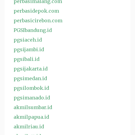
perbasimalang.com
perbasidepok.com
perbasicirebon.com
PGSIbandung.id
pgsiaceh.id
pgsijambi.id
pgsibali.id
pgsijakarta.id
pgsimedan.id
pgsilombok.id
pgsimanado.id
akmilsumbar.id
akmilpapua.id
akmilriau.id