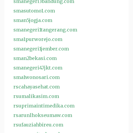
smanegeri3bandung.com
smasutomo1.com
sman5jogja.com
smanegeri1tangerang.com
sma1purworejo.com
smanegeri1jember.com
sman2bekasi.com
smanegeri47jkt.com
sma1wonosari.com
rscahayasehat.com
rsumalikasim.com
rsuprimaintimedika.com
rsarunlhokseumaw.com
rsufauziahbireu.com