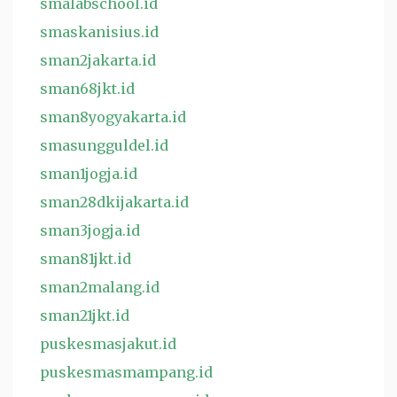
smalabschool.id
smaskanisius.id
sman2jakarta.id
sman68jkt.id
sman8yogyakarta.id
smasungguldel.id
sman1jogja.id
sman28dkijakarta.id
sman3jogja.id
sman81jkt.id
sman2malang.id
sman21jkt.id
puskesmasjakut.id
puskesmasmampang.id