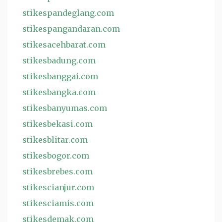
stikespandeglang.com
stikespangandaran.com
stikesacehbarat.com
stikesbadung.com
stikesbanggai.com
stikesbangka.com
stikesbanyumas.com
stikesbekasi.com
stikesblitar.com
stikesbogor.com
stikesbrebes.com
stikescianjur.com
stikesciamis.com
stikesdemak.com