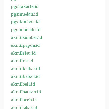
pgsijakarta.id
pgsimedan.id
pgsilombok.id
pgsimanado.id
akmilsumbar.id
akmilpapua.id
akmilriau.id
akmilntt.id
akmilkalbar.id
akmilkalsel.id
akmilbali.id
akmilbanten.id
akmilaceh.id
akmiljabar.id