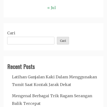
« Jul
Cari
Cari
Recent Posts
Latihan Ganjalan Kaki Dalam Menggunakan
Tumit Saat Kontak Jarak Dekat
Mengenal Berbagai Trik Ragam Serangan
Balik Tercepat