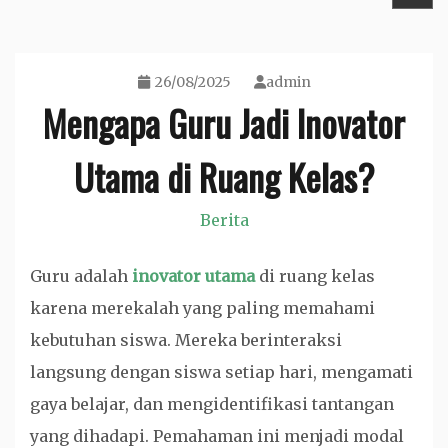
26/08/2025
admin
Mengapa Guru Jadi Inovator
Utama di Ruang Kelas?
Berita
Guru adalah
inovator utama
di ruang kelas
karena merekalah yang paling memahami
kebutuhan siswa. Mereka berinteraksi
langsung dengan siswa setiap hari, mengamati
gaya belajar, dan mengidentifikasi tantangan
yang dihadapi. Pemahaman ini menjadi modal