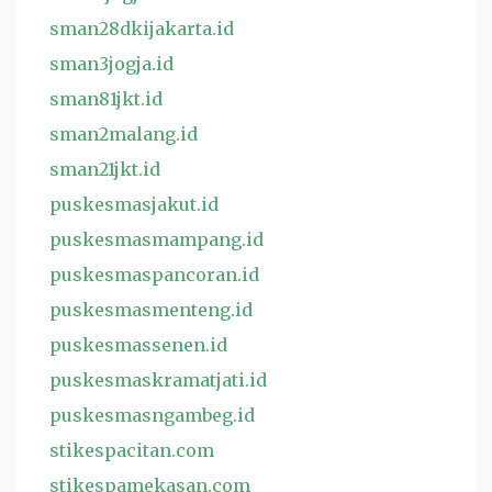
sman28dkijakarta.id
sman3jogja.id
sman81jkt.id
sman2malang.id
sman21jkt.id
puskesmasjakut.id
puskesmasmampang.id
puskesmaspancoran.id
puskesmasmenteng.id
puskesmassenen.id
puskesmaskramatjati.id
puskesmasngambeg.id
stikespacitan.com
stikespamekasan.com