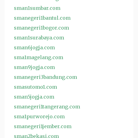
sman1sumbar.com
smanegeri1bantul.com
smanegeri1bogor.com
sman1surabaya.com
sman6jogja.com
sma1magelang.com
sman9jogja.com
smanegeri3bandung.com
smasutomo1.com
sman5jogja.com
smanegeri1tangerang.com
sma1purworejo.com
smanegeri1jember.com
sman2bekasi.com