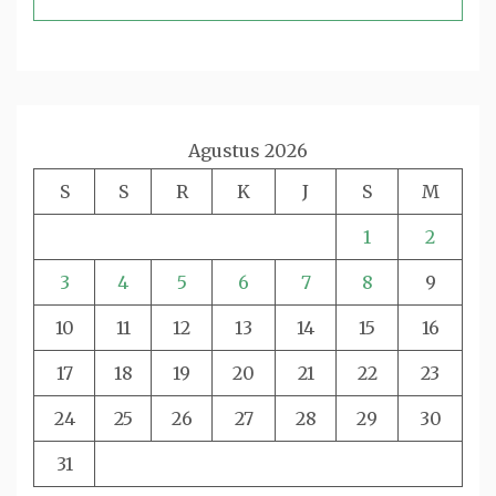
Agustus 2026
S
S
R
K
J
S
M
1
2
3
4
5
6
7
8
9
10
11
12
13
14
15
16
17
18
19
20
21
22
23
24
25
26
27
28
29
30
31