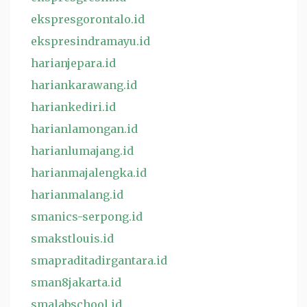
ekspresgorontalo.id
ekspresindramayu.id
harianjepara.id
hariankarawang.id
hariankediri.id
harianlamongan.id
harianlumajang.id
harianmajalengka.id
harianmalang.id
smanics-serpong.id
smakstlouis.id
smapraditadirgantara.id
sman8jakarta.id
smalabschool.id