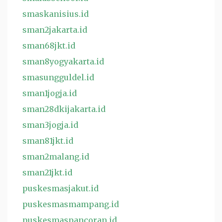
smaskanisius.id
sman2jakarta.id
sman68jkt.id
sman8yogyakarta.id
smasungguldel.id
sman1jogja.id
sman28dkijakarta.id
sman3jogja.id
sman81jkt.id
sman2malang.id
sman21jkt.id
puskesmasjakut.id
puskesmasmampang.id
puskesmaspancoran.id