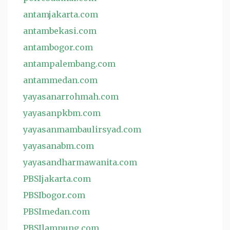
antamjakarta.com
antambekasi.com
antambogor.com
antampalembang.com
antammedan.com
yayasanarrohmah.com
yayasanpkbm.com
yayasanmambaulirsyad.com
yayasanabm.com
yayasandharmawanita.com
PBSIjakarta.com
PBSIbogor.com
PBSImedan.com
PBSIlampung.com