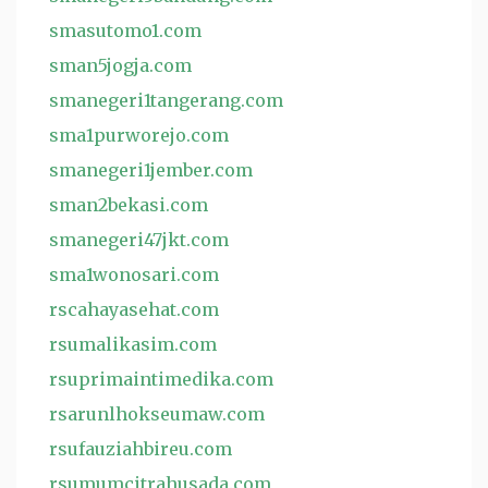
smasutomo1.com
sman5jogja.com
smanegeri1tangerang.com
sma1purworejo.com
smanegeri1jember.com
sman2bekasi.com
smanegeri47jkt.com
sma1wonosari.com
rscahayasehat.com
rsumalikasim.com
rsuprimaintimedika.com
rsarunlhokseumaw.com
rsufauziahbireu.com
rsumumcitrahusada.com