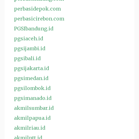
perbasidepok.com
perbasicirebon.com
PGSIbandung.id
pgsiaceh.id
pgsijambi.id
pgsibali.id
pgsijakarta.id
pgsimedan.id
pgsilombok.id
pgsimanado.id
akmilsumbar.id
akmilpapua.id
akmilriau.id
akmilntt.id