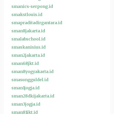
smanics-serpong.id
smakstlouis.id
smapraditadirgantara.id
sman8jakarta.id
smalabschool.id
smaskanisius.id
sman2jakarta.id
sman68jkt.id
sman8yogyakarta.id
smasungguldel.id
sman1jogja.id
sman28dkijakarta.id
sman3jogja.id
sman81jkt.id