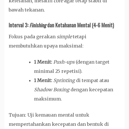
kelelahan, melatih
core
agar tetap stabil di
bawah tekanan.
Interval 3:
Finishing
dan Ketahanan Mental (4-6 Menit)
Fokus pada gerakan
simple
tetapi
membutuhkan upaya maksimal:
1 Menit:
Push-ups
(dengan target
minimal 25 repetisi).
1 Menit:
Sprinting
di tempat atau
Shadow Boxing
dengan kecepatan
maksimum.
Tujuan: Uji kemauan mental untuk
mempertahankan kecepatan dan bentuk di