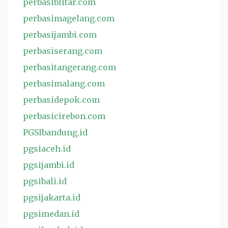
perbasiblitar.com
perbasimagelang.com
perbasijambi.com
perbasiserang.com
perbasitangerang.com
perbasimalang.com
perbasidepok.com
perbasicirebon.com
PGSIbandung.id
pgsiaceh.id
pgsijambi.id
pgsibali.id
pgsijakarta.id
pgsimedan.id