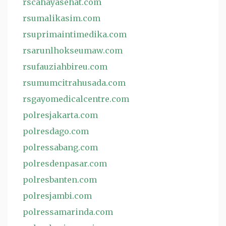
rscahayasehat.com
rsumalikasim.com
rsuprimaintimedika.com
rsarunlhokseumaw.com
rsufauziahbireu.com
rsumumcitrahusada.com
rsgayomedicalcentre.com
polresjakarta.com
polresdago.com
polressabang.com
polresdenpasar.com
polresbanten.com
polresjambi.com
polressamarinda.com