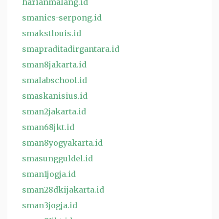
harianmalang.id
smanics-serpong.id
smakstlouis.id
smapraditadirgantara.id
sman8jakarta.id
smalabschool.id
smaskanisius.id
sman2jakarta.id
sman68jkt.id
sman8yogyakarta.id
smasungguldel.id
sman1jogja.id
sman28dkijakarta.id
sman3jogja.id