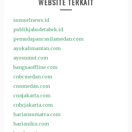
WEBSITE TERKAIT
sumselnews.id
publikjabodetabek.id
pemudapancasilamedan.com
ayokalimantan.com
ayosumut.com
bangsaoffline.com
cnbcmedan.com
cnnmedan.com
cnnjakarta.com
cnbcjakarta.com
hariansumatra.com
harianikn.com