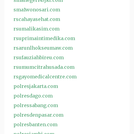
smanegeri47jkt.com
sma1wonosari.com
rscahayasehat.com
rsumalikasim.com
rsuprimaintimedika.com
rsarunlhokseumaw.com
rsufauziahbireu.com
rsumumcitrahusada.com
rsgayomedicalcentre.com
polresjakarta.com
polresdago.com
polressabang.com
polresdenpasar.com
polresbanten.com