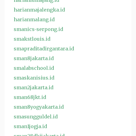
harianlumajang.id
harianmajalengka.id
harianmalang.id
smanics-serpong.id
smakstlouis.id
smapraditadirgantara.id
sman8jakarta.id
smalabschool.id
smaskanisius.id
sman2jakarta.id
sman68jkt.id
sman8yogyakarta.id
smasungguldel.id
sman1jogja.id