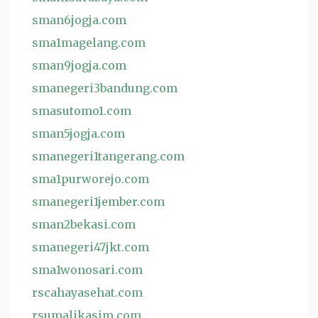
sman6jogja.com
sma1magelang.com
sman9jogja.com
smanegeri3bandung.com
smasutomo1.com
sman5jogja.com
smanegeri1tangerang.com
sma1purworejo.com
smanegeri1jember.com
sman2bekasi.com
smanegeri47jkt.com
sma1wonosari.com
rscahayasehat.com
rsumalikasim.com