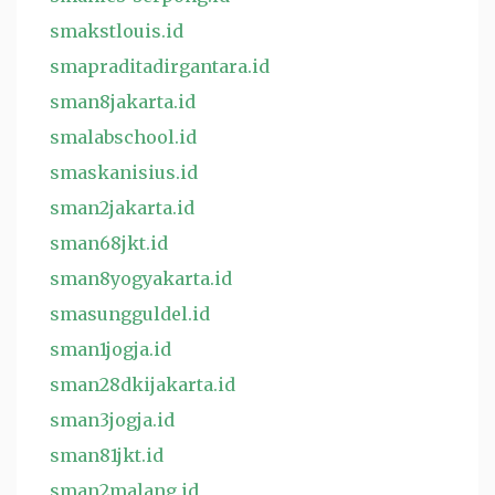
smakstlouis.id
smapraditadirgantara.id
sman8jakarta.id
smalabschool.id
smaskanisius.id
sman2jakarta.id
sman68jkt.id
sman8yogyakarta.id
smasungguldel.id
sman1jogja.id
sman28dkijakarta.id
sman3jogja.id
sman81jkt.id
sman2malang.id