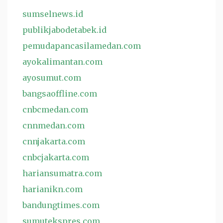
sumselnews.id
publikjabodetabek.id
pemudapancasilamedan.com
ayokalimantan.com
ayosumut.com
bangsaoffline.com
cnbcmedan.com
cnnmedan.com
cnnjakarta.com
cnbcjakarta.com
hariansumatra.com
harianikn.com
bandungtimes.com
sumutekspres.com