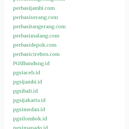
perbasijambi.com
perbasiserang.com
perbasitangerang.com
perbasimalang.com
perbasidepok.com
perbasicirebon.com
PGSIbandung.id
pgsiaceh.id
pgsijambi.id
pgsibali.id
pgsijakarta.id
pgsimedan.id
pgsilombok.id
pgsimanado.id