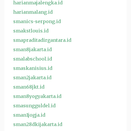
harianmajalengka.id
harianmalang.id
smanics-serpong.id
smakstlouis.id
smapraditadirgantara.id
sman8jakarta.id
smalabschool.id
smaskanisius.id
sman2jakarta.id
sman68jkt.id
sman8yogyakarta.id
smasungguldel.id
sman1jogja.id
sman28dkijakarta.id